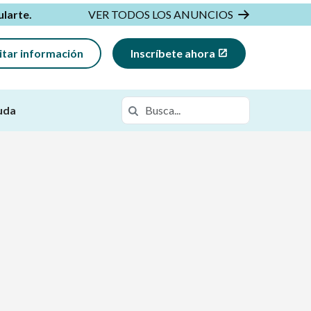
ularte
.
VER TODOS LOS ANUNCIOS
citar información
Inscríbete ahora
Buscar en
Buscar en https://flcca.k12.com/
uda