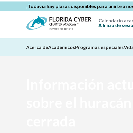
¡Todavía hay plazas disponibles para unirte a no
Calendario ac
Inicio de sesi
Acerca de
Académicos
Programas especiales
Vida
Información act
sobre el huracán
cerrada