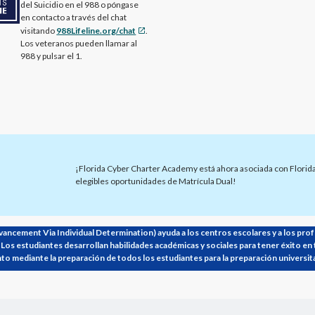
del Suicidio en el 988 o póngase
en contacto a través del chat
visitando
988Lifeline.org/chat
.
Los veteranos pueden llamar al
988 y pulsar el 1.
¡Florida Cyber Charter Academy está ahora asociada con Florida 
elegibles oportunidades de Matrícula Dual!
ancement Via Individual Determination) ayuda a los centros escolares y a los profe
 Los estudiantes desarrollan habilidades académicas y sociales para tener éxito en 
to mediante la preparación de todos los estudiantes para la preparación universitar