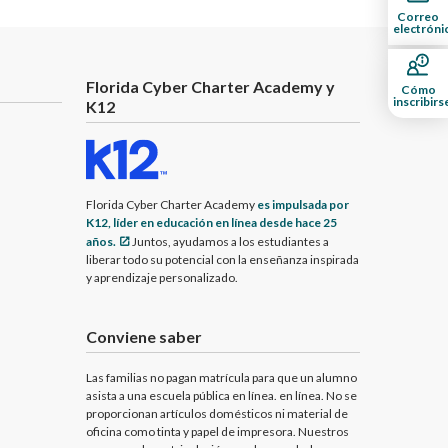
Correo
electróni
Florida Cyber Charter Academy y
Cómo
inscribirs
K12
Florida Cyber Charter Academy
es impulsada por
K12, líder en educación en línea desde hace 25
años.
Juntos, ayudamos a los estudiantes a
liberar todo su potencial con la enseñanza inspirada
y aprendizaje personalizado.
Conviene saber
Las familias no pagan matrícula para que un alumno
asista a una escuela pública en línea. en línea. No se
proporcionan artículos domésticos ni material de
oficina como tinta y papel de impresora. Nuestros