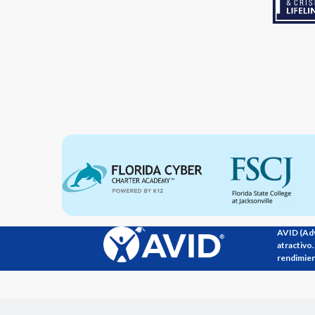
AVID (Adv
atractivo.
rendimien