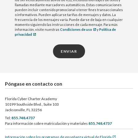
llamadas mediante marcadores automáticos. Estas comunicaciones
pueden incluir contenido promocional o tener fines transaccionales
o informativos. Pueden aplicarse tarifas de mensajes y datos. La
frecuencia de los mensajes varía. Puede darse de baja en cualquier
momento siguiendo las instrucciones de cada mensaje. Para más
información, visite nuestras
Condiciones de uso
y
Política de
privacidad
ENVIAR
Póngase en contacto con
Florida Cyber Charter Academy
10199 Southside Blvd., Suite 103
Jacksonville, FL 32256
Tel:
855.748.4737
Para información sobre matriculación y materiales
855.748.4737
Información sobre los programas de enseñanza virtual de Florida