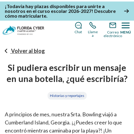
¡Todavía hay plazas disponibles para unirte a
nosotros en el curso escolar 2026-2027!
Descubre
cómo matricularte
.
Chat
Llame
Correo
MENÚ
a
electrónico
Volver al blog
Si pudiera escribir un mensaje
en una botella, ¿qué escribiría?
Historias y reportajes
A principios de mes, nuestra Srta. Bowling viajó a
Cumberland Island, Georgia. ¡¿Puedes creer lo que
encontró mientras caminaba por la playa?! ¡Un