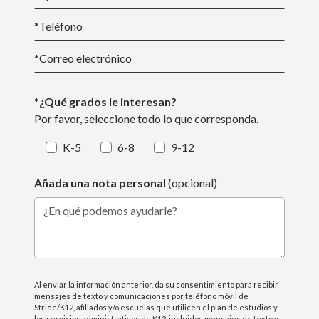
*Teléfono
*
Correo electrónico
*¿Qué grados le interesan?
Por favor, seleccione todo lo que corresponda.
K-5
6-8
9-12
Añada una nota personal
(opcional)
¿En qué podemos ayudarle?
Al enviar la información anterior, da su consentimiento para recibir
mensajes de texto y comunicaciones por teléfono móvil de
Stride/K12, afiliados y/o escuelas que utilicen el plan de estudios y
los servicios administrativos de K12, incluidos mensajes de texto y